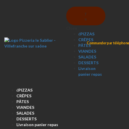
Skip
Skip
to
to
Menu
navigation
content
Close
PIZZAS
CRÊPES
Commander par téléphon
PÂTES
VIANDES
SALADES
DESSERTS
Livraison
panier repas
PIZZAS
CRÊPES
PÂTES
VIANDES
SALADES
DESSERTS
Livraison panier repas