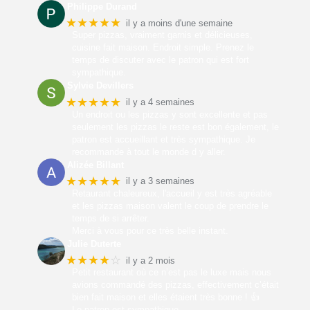
Philippe Durand
★★★★★
il y a moins d'une semaine
Super pizzas, vraiment garnis et délicieuses,
cuisine fait maison. Endroit simple. Prenez le
temps de discuter avec le patron qui est fort
sympathique.
Sylvie Devillers
★★★★★
il y a 4 semaines
Un endroit ou les pizzas y sont excellente et pas
seulement les pizzas le reste est bon également, le
patron est accueillant et très sympathique. Je
recommande à tout le monde d y aller.
Alizée Billant
★★★★★
il y a 3 semaines
Retaurant chaleureux, l'accueil y est très agréable
et les pizzas maison valent le coup de prendre le
temps de si arrêter.
Merci à vous pour ce très belle instant.
Julie Duterte
★★★★
☆
il y a 2 mois
Petit restaurant où ce n’est pas le luxe mais nous
avions commandé des pizzas, effectivement c’était
bien fait maison et elles étaient très bonne ! 👍
Le patron est sympathique.