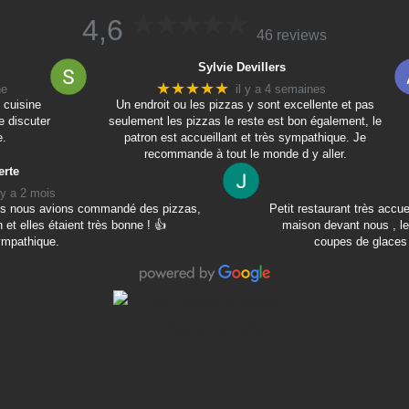
4,6
46 reviews
Sylvie Devillers
★★★★★
ne
il y a 4 semaines
 cuisine
Un endroit ou les pizzas y sont excellente et pas
e discuter
seulement les pizzas le reste est bon également, le
e.
patron est accueillant et très sympathique. Je
recommande à tout le monde d y aller.
erte
l y a 2 mois
mais nous avions commandé des pizzas,
Petit restaurant très accu
 et elles étaient très bonne ! 👍
maison devant nous , le
ympathique.
coupes de glaces 