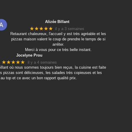
Alizée Billant
★★★★★
il y a 3 semaines
Retaurant chaleureux, l'accueil y est très agréable et les
pizzas maison valent le coup de prendre le temps de si
arrêter.
Merci à vous pour ce très belle instant.
Jocelyne Prou
★★★★★
il y a 4 semaines
eillant où nous sommes toujours bien reçus, la cuisine est faite
s pizzas sont délicieuses, les salades très copieuses et les
au top et ce avec un bon rapport qualité prix.