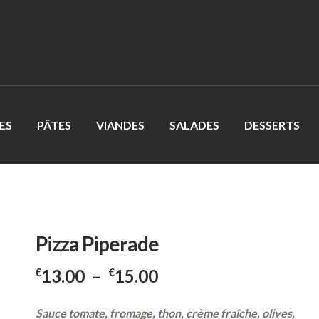
ES
PÂTES
VIANDES
SALADES
DESSERTS
Pizza Piperade
Plage
13.00
–
15.00
€
€
de
prix :
Sauce tomate, fromage, thon, crème fraîche, olives,