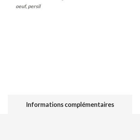
€13.00
oeuf, persil
à
€15.00
Informations complémentaires