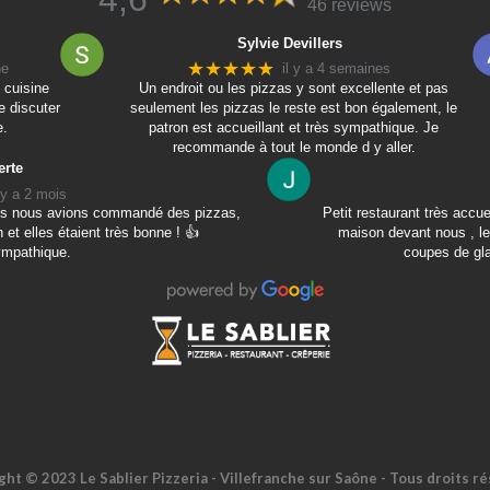
46 reviews
Sylvie Devillers
★★★★★
ne
il y a 4 semaines
 cuisine
Un endroit ou les pizzas y sont excellente et pas
e discuter
seulement les pizzas le reste est bon également, le
e.
patron est accueillant et très sympathique. Je
recommande à tout le monde d y aller.
erte
l y a 2 mois
mais nous avions commandé des pizzas,
Petit restaurant très accu
 et elles étaient très bonne ! 👍
maison devant nous , le
ympathique.
coupes de gla
ght © 2023 Le Sablier Pizzeria - Villefranche sur Saône - Tous droits ré