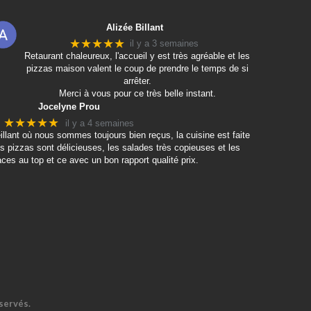
Alizée Billant
★★★★★
il y a 3 semaines
Retaurant chaleureux, l'accueil y est très agréable et les
pizzas maison valent le coup de prendre le temps de si
arrêter.
Merci à vous pour ce très belle instant.
Jocelyne Prou
★★★★★
il y a 4 semaines
eillant où nous sommes toujours bien reçus, la cuisine est faite
s pizzas sont délicieuses, les salades très copieuses et les
ces au top et ce avec un bon rapport qualité prix.
servés.