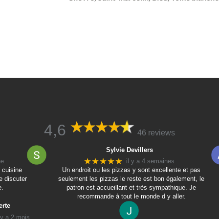
4,6
46 reviews
Sylvie Devillers
★★★★★
ne
il y a 4 semaines
 cuisine
Un endroit ou les pizzas y sont excellente et pas
e discuter
seulement les pizzas le reste est bon également, le
e.
patron est accueillant et très sympathique. Je
recommande à tout le monde d y aller.
erte
l y a 2 mois