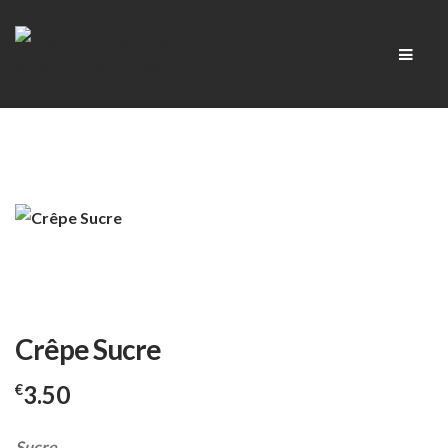
Skip
Skip
Men
to
to
navigation
content
Crêpe Sucre
3.50
€
Sucre