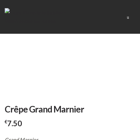
Skip
Skip
Men
to
to
navigation
content
Crêpe Grand Marnier
7.50
€
Grand Marnier