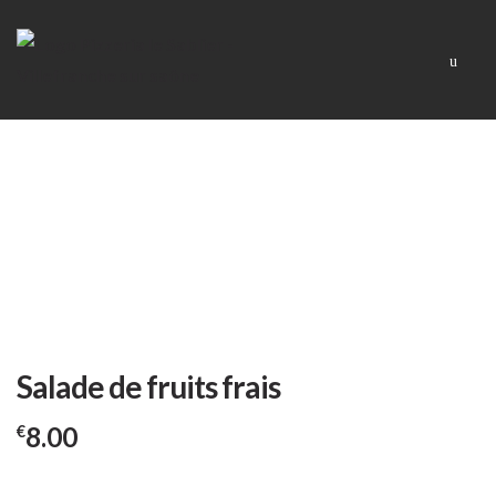
Skip
Skip
Men
to
to
navigation
content
Salade de fruits frais
8.00
€