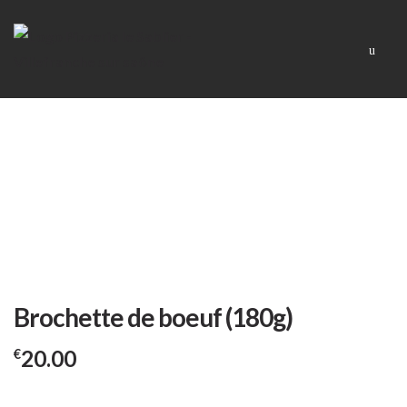
Skip
Skip
Men
to
to
navigation
content
Brochette de boeuf (180g)
20.00
€