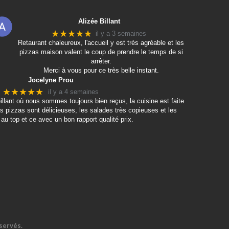
Alizée Billant
★★★★★
il y a 3 semaines
Retaurant chaleureux, l'accueil y est très agréable et les
pizzas maison valent le coup de prendre le temps de si
arrêter.
Merci à vous pour ce très belle instant.
Jocelyne Prou
★★★★★
il y a 4 semaines
eillant où nous sommes toujours bien reçus, la cuisine est faite
s pizzas sont délicieuses, les salades très copieuses et les
au top et ce avec un bon rapport qualité prix.
servés.