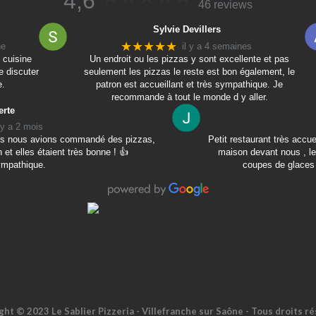
4,6
46 reviews
Sylvie Devillers
★★★★★
ne
il y a 4 semaines
 cuisine
Un endroit ou les pizzas y sont excellente et pas
e discuter
seulement les pizzas le reste est bon également, le
e.
patron est accueillant et très sympathique. Je
recommande à tout le monde d y aller.
erte
l y a 2 mois
mais nous avions commandé des pizzas,
Petit restaurant très accu
 et elles étaient très bonne ! 👍
maison devant nous , le
ympathique.
coupes de glaces 
ght © 2023 Le Sablier Pizzeria - Villefranche sur Saône - Tous droits ré