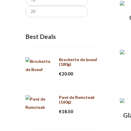
min
max
Best Deals
Brochette de boeuf
(180g)
€
20.00
Pavé de Rumsteak
(160g)
€
18.50
Gl