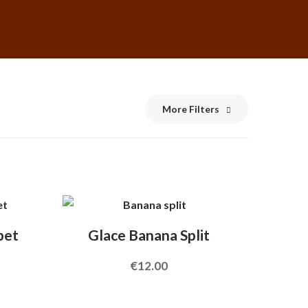
More Filters
bet
Glace Banana Split
€
12.00