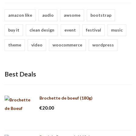
amazon like
audio
awsome
bootstrap
buy it
clean design
event
festival
music
theme
video
woocommerce
wordpress
Best Deals
Brochette de boeuf (180g)
€
20.00