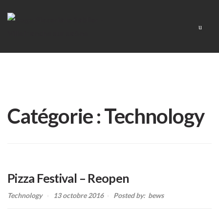
Skip
Skip
Men
to
to
navigation
content
Catégorie :
Technology
Pizza Festival – Reopen
Technology
13 octobre 2016
Posted by:
bews