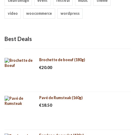
clean design
event
festival
music
theme
video
woocommerce
wordpress
Best Deals
Brochette de boeuf (180g)
€
20.00
Pavé de Rumsteak (160g)
€
18.50