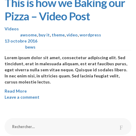
This is how we Baking our
Pizza – Video Post
Videos
awsome
,
buy it
,
theme
,
video
,
wordpress
Tagged
13 octobre 2016
bews
Posted by:
Lorem ipsum dolor sit amet, consectetur adipiscing elit. Sed
tincidunt, erat in malesuada aliquam, est erat faucibus purus,
eget viverra nulla sem vitae neque. Quisque id sodales libero.
In nec enim nisi, in ultricies quam. Sed lacinia feugiat velit,
cursus molestie lectus.
Read More
Leave a comment
Rechercher :