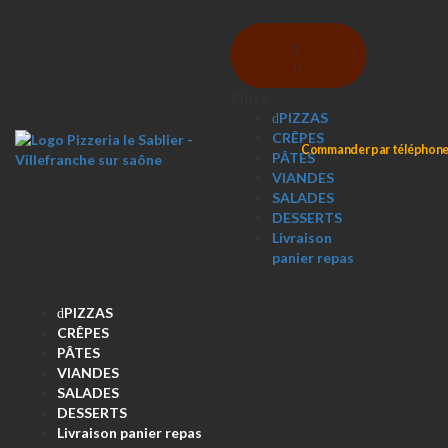
Skip
Skip
to
to
Menu
navigation
content
Close
PIZZAS
CRÊPES
Commander par téléphon
PÂTES
VIANDES
SALADES
DESSERTS
Livraison
panier repas
PIZZAS
CRÊPES
PÂTES
VIANDES
SALADES
DESSERTS
Livraison panier repas