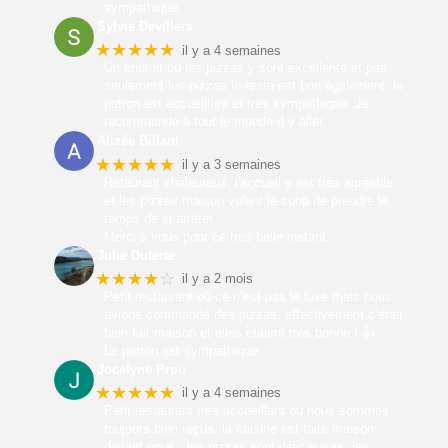
sympathique.
Sylvie Devillers
★★★★★
il y a 4 semaines
Un endroit ou les pizzas y sont excellente et pas
seulement les pizzas le reste est bon également, le
patron est accueillant et très sympathique. Je
recommande à tout le monde d y aller.
Alizée Billant
★★★★★
il y a 3 semaines
Retaurant chaleureux, l'accueil y est très agréable
et les pizzas maison valent le coup de prendre le
temps de si arrêter.
Merci à vous pour ce très belle instant.
Julie Duterte
★★★★
☆
il y a 2 mois
Petit restaurant où ce n’est pas le luxe mais nous
avions commandé des pizzas, effectivement c’était
bien fait maison et elles étaient très bonne ! 👍
Le patron est sympathique.
Jocelyne Prou
★★★★★
il y a 4 semaines
Petit restaurant très accueillant où nous sommes
toujours bien reçus, la cuisine est faite maison
devant nous , les pizzas sont délicieuses, les