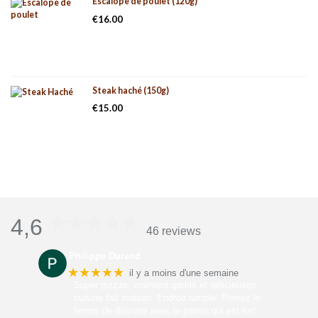
Escalope de poulet (120g)
€
16.00
Steak haché (150g)
€
15.00
4,6
46 reviews
Philippe Durand
★★★★★
il y a moins d'une semaine
Super pizzas, vraiment garnis et délicieuses,
cuisine fait maison. Endroit simple. Prenez le
temps de discuter avec le patron qui est fort